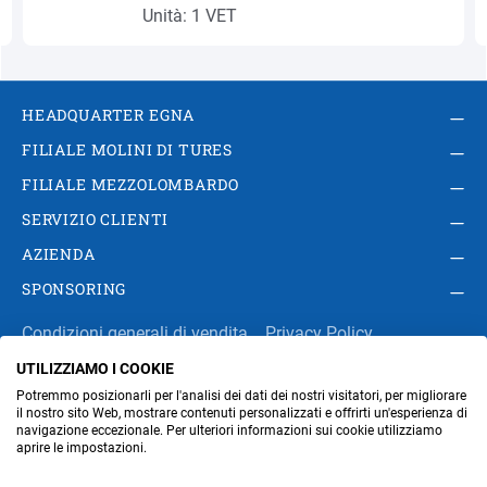
Unità: 1 VET
HEADQUARTER EGNA
FILIALE MOLINI DI TURES
FILIALE MEZZOLOMBARDO
SERVIZIO CLIENTI
AZIENDA
SPONSORING
Condizioni generali di vendita
Privacy Policy
UTILIZZIAMO I COOKIE
Impressum
Modifica impostazioni dei cookie
Potremmo posizionarli per l'analisi dei dati dei nostri visitatori, per migliorare
Amministrazione
il nostro sito Web, mostrare contenuti personalizzati e offrirti un'esperienza di
navigazione eccezionale. Per ulteriori informazioni sui cookie utilizziamo
aprire le impostazioni.
Part. IVA IT00676670219