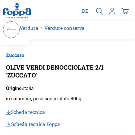
nuto principale
DE
Verdura
Verdure conserve
Salta la galleria di immagini
Zuccato
OLIVE VERDI DENOCCIOLATE 2/1
'ZUCCATO'
Origine:
Italia
in salamoia, peso sgocciolato 800g
Scheda tecnica
Scheda tecnica Foppa