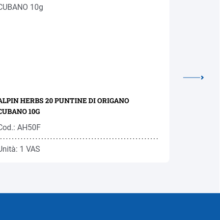
ALPIN HERBS 20 PUNTINE DI ORIGANO
ALPIN HER
CUBANO 10G
Cod.: AH50F
Cod.: AH
Unità: 1 VAS
Unità: 1 