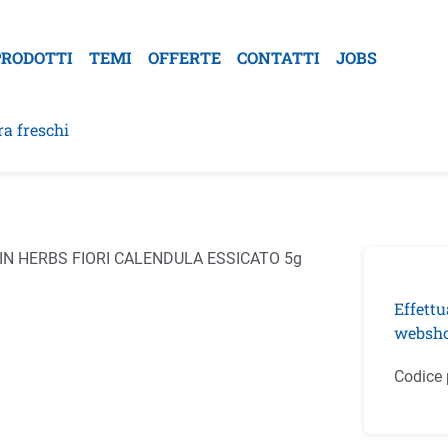
PRODOTTI
TEMI
OFFERTE
CONTATTI
JOBS
ra freschi
la galleria di immagini
Effettu
websho
Codice 