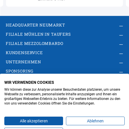
HEADQUARTER NEUMARKT
FILIALE MÜHLEN IN TAUFERS
FILIALE MEZZOLOMBARDO
KUNDENSERVICE
UNTERNEHMEN
SPONSORING
WIR VERWENDEN COOKIES
AGB
Privacy Policy
Impressum
Wir können diese zur Analyse unserer Besucherdaten platzieren, um unsere
Cookie-Einstellungen ändern
Verwaltung
Webseite zu verbessern, personalisierte Inhalte anzuzeigen und Ihnen ein
großartiges Webseiten-Erlebnis zu bieten. Für weitere Informationen zu den
von uns verwendeten Cookies öffnen Sie die Einstellungen.
Steuer- und MwSt.- Nr. IT00676670219
Alle akzeptieren
Ablehnen