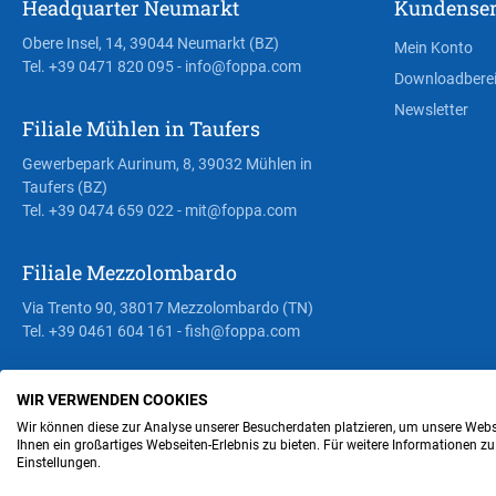
Headquarter Neumarkt
Kundenser
Obere Insel, 14, 39044 Neumarkt (BZ)
Mein Konto
Tel. +39 0471 820 095
- info@foppa.com
Downloadbere
Newsletter
Filiale Mühlen in Taufers
Gewerbepark Aurinum, 8, 39032 Mühlen in
Taufers (BZ)
Tel. +39 0474 659 022
- mit@foppa.com
Filiale Mezzolombardo
Via Trento 90, 38017 Mezzolombardo (TN)
Tel. +39 0461 604 161
- fish@foppa.com
WIR VERWENDEN COOKIES
Steuer- und MwSt.- Nr. IT00676670219
Wir können diese zur Analyse unserer Besucherdaten platzieren, um unsere Webse
Ihnen ein großartiges Webseiten-Erlebnis zu bieten. Für weitere Informationen z
Einstellungen.