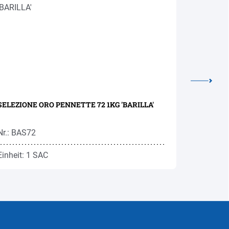
SELEZIONE ORO PENNETTE 72 1KG 'BARILLA'
SF SORPRE
Nr.: BAS72
Nr.: BAS0
Einheit: 1 SAC
Einheit: 1