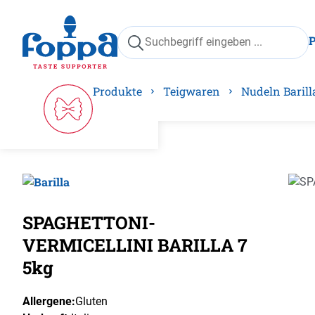
springen
Zur Hauptnavigation springen
Produkte
Teigwaren
Nudeln Barill
Bilder
SPAGHETTONI-
VERMICELLINI BARILLA 7
5kg
Allergene:
Gluten