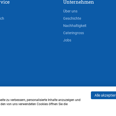
vice
Unternehmen
Über uns
ich
Geschichte
Nachhaltigkeit
Cateringross
Jobs
Alle akzeptie
AGB
Privacy Policy
Impressum
Cookie-Einstell
ite zu verbessern, personalisierte Inhalte anzuzeigen und
u den von uns verwendeten Cookies öffnen Sie die
Verwaltung