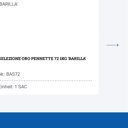
SELEZIONE ORO PENNETTE 72 1KG 'BARILLA'
SF SORPRE
Nr.: BAS72
Nr.: BAS0
Einheit: 1 SAC
Einheit: 1