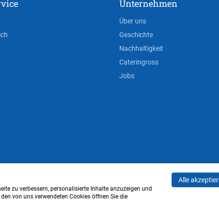
vice
Unternehmen
Über uns
ich
Geschichte
Nachhaltigkeit
Cateringross
Jobs
Alle akzeptie
AGB
Privacy Policy
Impressum
Cookie-Einstell
ite zu verbessern, personalisierte Inhalte anzuzeigen und
u den von uns verwendeten Cookies öffnen Sie die
Verwaltung