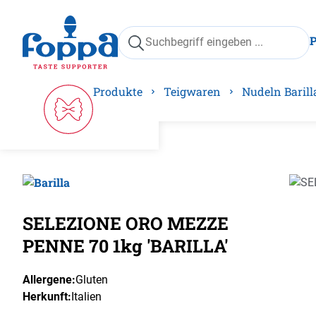
springen
Zur Hauptnavigation springen
Produkte
Teigwaren
Nudeln Barill
Bilder
SELEZIONE ORO MEZZE
PENNE 70 1kg 'BARILLA'
Allergene:
Gluten
Herkunft:
Italien