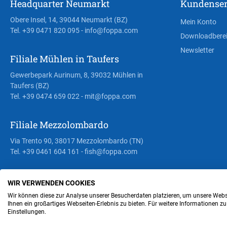
Headquarter Neumarkt
Kundenser
Obere Insel, 14, 39044 Neumarkt (BZ)
Mein Konto
Tel. +39 0471 820 095
- info@foppa.com
Downloadbere
Newsletter
Filiale Mühlen in Taufers
Gewerbepark Aurinum, 8, 39032 Mühlen in
Taufers (BZ)
Tel. +39 0474 659 022
- mit@foppa.com
Filiale Mezzolombardo
Via Trento 90, 38017 Mezzolombardo (TN)
Tel. +39 0461 604 161
- fish@foppa.com
WIR VERWENDEN COOKIES
Steuer- und MwSt.- Nr. IT00676670219
Wir können diese zur Analyse unserer Besucherdaten platzieren, um unsere Webse
Ihnen ein großartiges Webseiten-Erlebnis zu bieten. Für weitere Informationen z
Einstellungen.