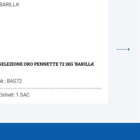
SELEZIONE ORO PENNETTE 72 1KG 'BARILLA'
SF SORPRE
Nr.: BAS72
Nr.: BAS0
Einheit: 1 SAC
Einheit: 1