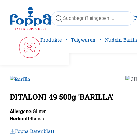
springen
Zur Hauptnavigation springen
Produkte
Teigwaren
Nudeln Barill
Bilder
DITALONI 49 500g 'BARILLA'
Allergene:
Gluten
Herkunft:
Italien
Foppa Datenblatt