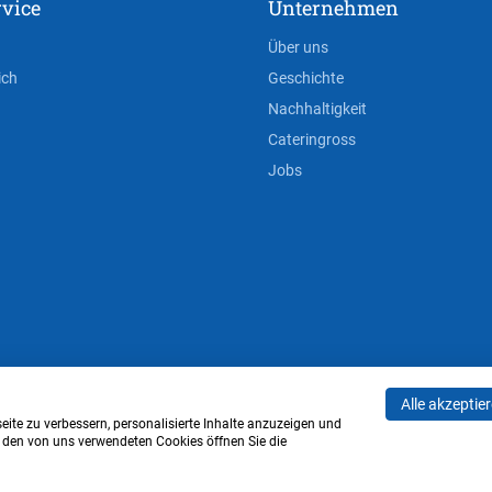
vice
Unternehmen
Über uns
ich
Geschichte
Nachhaltigkeit
Cateringross
Jobs
Alle akzeptie
AGB
Privacy Policy
Impressum
Cookie-Einstell
ite zu verbessern, personalisierte Inhalte anzuzeigen und
u den von uns verwendeten Cookies öffnen Sie die
Verwaltung