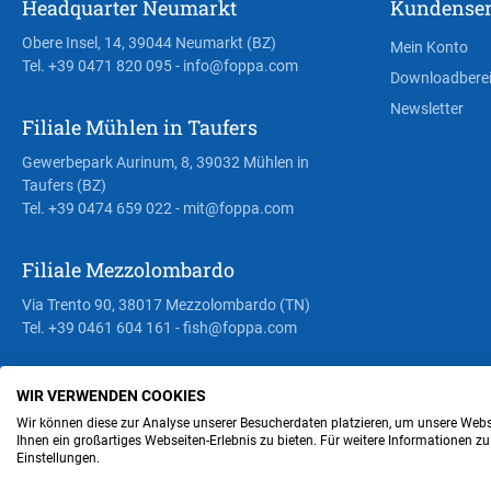
Headquarter Neumarkt
Kundenser
Obere Insel, 14, 39044 Neumarkt (BZ)
Mein Konto
Tel. +39 0471 820 095
- info@foppa.com
Downloadbere
Newsletter
Filiale Mühlen in Taufers
Gewerbepark Aurinum, 8, 39032 Mühlen in
Taufers (BZ)
Tel. +39 0474 659 022
- mit@foppa.com
Filiale Mezzolombardo
Via Trento 90, 38017 Mezzolombardo (TN)
Tel. +39 0461 604 161
- fish@foppa.com
WIR VERWENDEN COOKIES
Steuer- und MwSt.- Nr. IT00676670219
Wir können diese zur Analyse unserer Besucherdaten platzieren, um unsere Webse
Ihnen ein großartiges Webseiten-Erlebnis zu bieten. Für weitere Informationen z
Einstellungen.