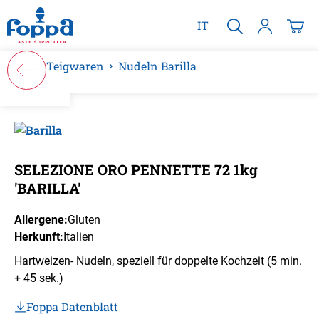
alt springen
IT
Teigwaren
Nudeln Barilla
Bildergalerie überspringen
SELEZIONE ORO PENNETTE 72 1kg
'BARILLA'
Allergene:
Gluten
Herkunft:
Italien
Hartweizen- Nudeln, speziell für doppelte Kochzeit (5 min.
+ 45 sek.)
Foppa Datenblatt