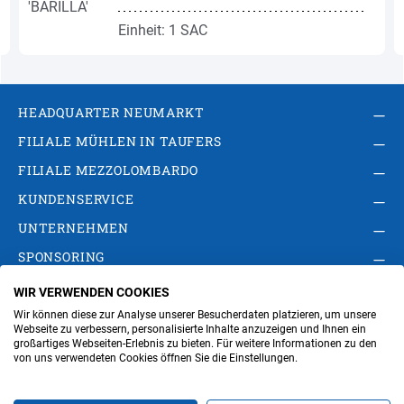
Einheit: 1 SAC
HEADQUARTER NEUMARKT
FILIALE MÜHLEN IN TAUFERS
FILIALE MEZZOLOMBARDO
KUNDENSERVICE
UNTERNEHMEN
SPONSORING
WIR VERWENDEN COOKIES
AGB
Privacy Policy
Impressum
Wir können diese zur Analyse unserer Besucherdaten platzieren, um unsere
Cookie-Einstellungen ändern
Verwaltung
Webseite zu verbessern, personalisierte Inhalte anzuzeigen und Ihnen ein
großartiges Webseiten-Erlebnis zu bieten. Für weitere Informationen zu den
von uns verwendeten Cookies öffnen Sie die Einstellungen.
Steuer- und MwSt.- Nr. IT00676670219