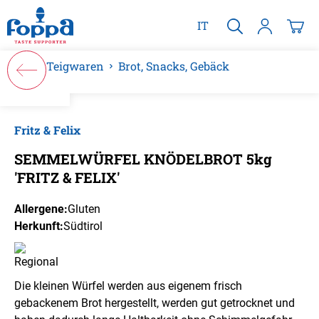
alt springen
IT
Teigwaren
Brot, Snacks, Gebäck
Bildergalerie überspringen
Fritz & Felix
SEMMELWÜRFEL KNÖDELBROT 5kg
'FRITZ & FELIX'
Allergene:
Gluten
Herkunft:
Südtirol
Die kleinen Würfel werden aus eigenem frisch
gebackenem Brot hergestellt, werden gut getrocknet und