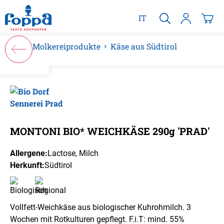
alt springen
IT
Molkereiprodukte
Käse aus Südtirol
Bildergalerie überspringen
MONTONI BIO* WEICHKÄSE 290g 'PRAD'
Allergene:
Lactose
, Milch
Herkunft:
Südtirol
Vollfett-Weichkäse aus biologischer Kuhrohmilch. 3
Wochen mit Rotkulturen gepflegt. F.i.T: mind. 55%