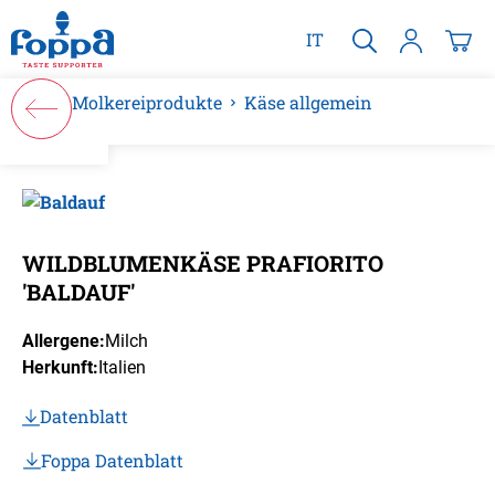
alt springen
IT
Molkereiprodukte
Käse allgemein
Bildergalerie überspringen
WILDBLUMENKÄSE PRAFIORITO
'BALDAUF'
Allergene:
Milch
Herkunft:
Italien
Datenblatt
Foppa Datenblatt