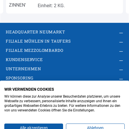
Einheit: 2 KG.
HEADQUARTER NEUMARKT
FILIALE MÜHLEN IN TAUFERS
FILIALE MEZZOLOMBARDO
KUNDENSERVICE
UNTERNEHMEN
SPONSORING
WIR VERWENDEN COOKIES
AGB
Privacy Policy
Impressum
Wir können diese zur Analyse unserer Besucherdaten platzieren, um unsere
Cookie-Einstellungen ändern
Verwaltung
Webseite zu verbessern, personalisierte Inhalte anzuzeigen und Ihnen ein
großartiges Webseiten-Erlebnis zu bieten. Für weitere Informationen zu den
von uns verwendeten Cookies öffnen Sie die Einstellungen.
Steuer- und MwSt.- Nr. IT00676670219
Alle akzeptieren
Ablehnen