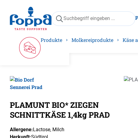
springen
Zur Hauptnavigation springen
Produkte
Molkereiprodukte
Käse a
Bilder
PLAMUNT BIO* ZIEGEN
SCHNITTKÄSE 1,4kg PRAD
Allergene:
Lactose
, Milch
Herkunft:
Südtirol