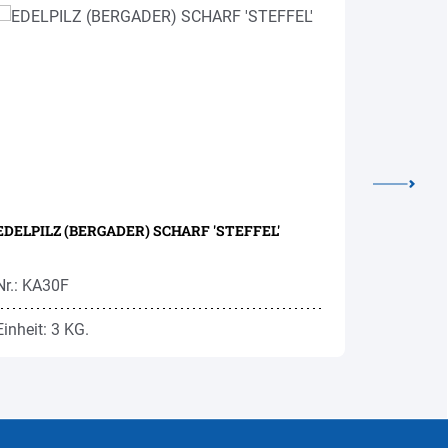
EDELPILZ (BERGADER) SCHARF 'STEFFEL'
ASCHBACH
Nr.: KA30F
Nr.: KA27
Einheit: 3 KG.
Einheit: 7