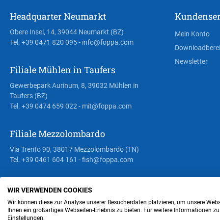
Headquarter Neumarkt
Kundenser
Obere Insel, 14, 39044 Neumarkt (BZ)
Mein Konto
Tel. +39 0471 820 095
- info@foppa.com
Downloadbere
Newsletter
Filiale Mühlen in Taufers
Gewerbepark Aurinum, 8, 39032 Mühlen in
Taufers (BZ)
Tel. +39 0474 659 022
- mit@foppa.com
Filiale Mezzolombardo
Via Trento 90, 38017 Mezzolombardo (TN)
Tel. +39 0461 604 161
- fish@foppa.com
WIR VERWENDEN COOKIES
Steuer- und MwSt.- Nr. IT00676670219
Wir können diese zur Analyse unserer Besucherdaten platzieren, um unsere Webse
Ihnen ein großartiges Webseiten-Erlebnis zu bieten. Für weitere Informationen z
Einstellungen.