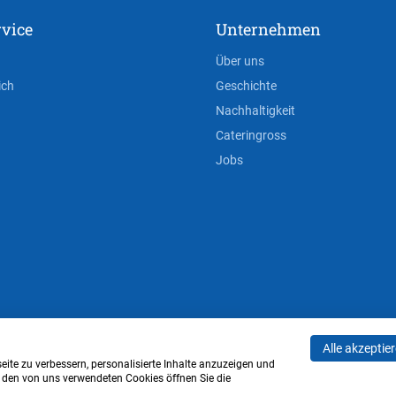
vice
Unternehmen
Über uns
ich
Geschichte
Nachhaltigkeit
Cateringross
Jobs
Alle akzeptie
AGB
Privacy Policy
Impressum
Cookie-Einstell
ite zu verbessern, personalisierte Inhalte anzuzeigen und
u den von uns verwendeten Cookies öffnen Sie die
Verwaltung