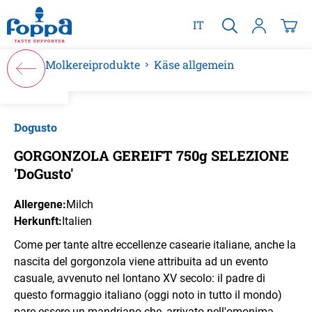
alt springen
IT
Molkereiprodukte
Käse allgemein
Bildergalerie überspringen
Dogusto
GORGONZOLA GEREIFT 750g SELEZIONE
'DoGusto'
Allergene:
Milch
Herkunft:
Italien
Come per tante altre eccellenze casearie italiane, anche la
nascita del gorgonzola viene attribuita ad un evento
casuale, avvenuto nel lontano XV secolo: il padre di
questo formaggio italiano (oggi noto in tutto il mondo)
pare essere un mandriano che, arrivato nell'omonima