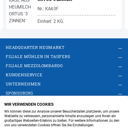
Nr.: KA63F
Einheit: 2 KG.
HEADQUARTER NEUMARKT
FILIALE MÜHLEN IN TAUFERS
FILIALE MEZZOLOMBARDO
KUNDENSERVICE
UNTERNEHMEN
SPONSORING
WIR VERWENDEN COOKIES
AGB
Privacy Policy
Impressum
Wir können diese zur Analyse unserer Besucherdaten platzieren, um unsere
Cookie-Einstellungen ändern
Verwaltung
Webseite zu verbessern, personalisierte Inhalte anzuzeigen und Ihnen ein
großartiges Webseiten-Erlebnis zu bieten. Für weitere Informationen zu den
von uns verwendeten Cookies öffnen Sie die Einstellungen.