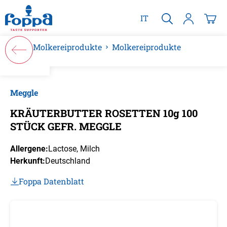
alt springen
IT
Molkereiprodukte
Molkereiprodukte
Bildergalerie überspringen
Meggle
KRÄUTERBUTTER ROSETTEN 10g 100
STÜCK GEFR. MEGGLE
Allergene:
Lactose
, Milch
Herkunft:
Deutschland
Foppa Datenblatt