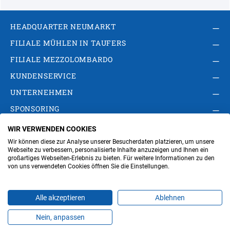
HEADQUARTER NEUMARKT
FILIALE MÜHLEN IN TAUFERS
FILIALE MEZZOLOMBARDO
KUNDENSERVICE
UNTERNEHMEN
SPONSORING
WIR VERWENDEN COOKIES
AGB
Privacy Policy
Impressum
Wir können diese zur Analyse unserer Besucherdaten platzieren, um unsere
Cookie-Einstellungen ändern
Verwaltung
Webseite zu verbessern, personalisierte Inhalte anzuzeigen und Ihnen ein
großartiges Webseiten-Erlebnis zu bieten. Für weitere Informationen zu den
von uns verwendeten Cookies öffnen Sie die Einstellungen.
Steuer- und MwSt.- Nr. IT00676670219
Alle akzeptieren
Ablehnen
Nein, anpassen
Produkte
Favoriten
Themen
Angebote
Kontakt
Jobs