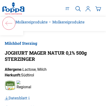
alt springen
IT
Molkereiprodukte
Molkereiprodukte
Bildergalerie überspringen
Milchhof Sterzing
JOGHURT MAGER NATUR 0,1% 500g
STERZINGER
Allergene:
Lactose
, Milch
Herkunft:
Südtirol
Datenblatt i