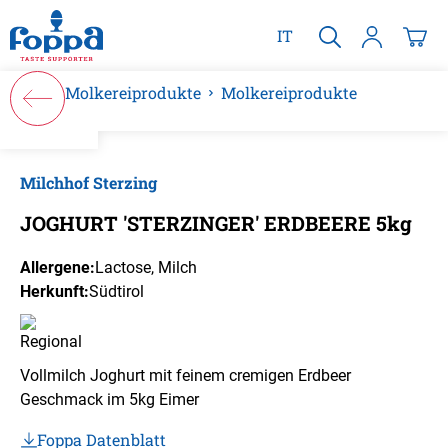
alt springen
IT
Molkereiprodukte
Molkereiprodukte
Bildergalerie überspringen
Milchhof Sterzing
JOGHURT 'STERZINGER' ERDBEERE 5kg
Allergene:
Lactose
, Milch
Herkunft:
Südtirol
Vollmilch Joghurt mit feinem cremigen Erdbeer
Geschmack im 5kg Eimer
Foppa Datenblatt