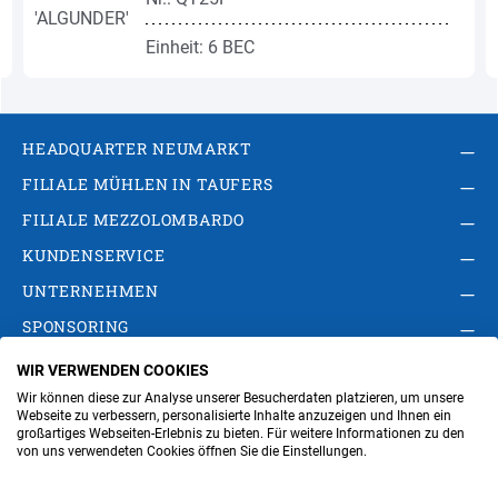
Einheit: 6 BEC
HEADQUARTER NEUMARKT
FILIALE MÜHLEN IN TAUFERS
FILIALE MEZZOLOMBARDO
KUNDENSERVICE
UNTERNEHMEN
SPONSORING
WIR VERWENDEN COOKIES
AGB
Privacy Policy
Impressum
Wir können diese zur Analyse unserer Besucherdaten platzieren, um unsere
Cookie-Einstellungen ändern
Verwaltung
Webseite zu verbessern, personalisierte Inhalte anzuzeigen und Ihnen ein
großartiges Webseiten-Erlebnis zu bieten. Für weitere Informationen zu den
von uns verwendeten Cookies öffnen Sie die Einstellungen.
Steuer- und MwSt.- Nr. IT00676670219