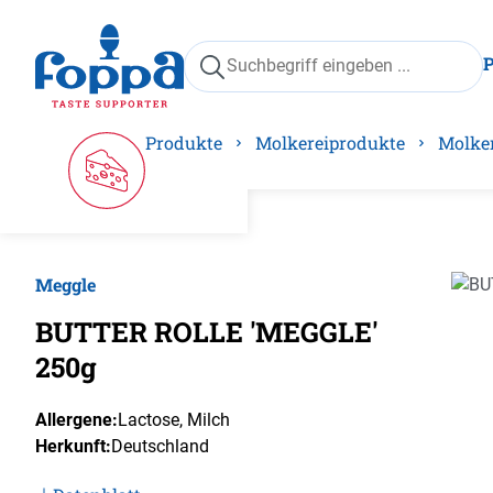
springen
Zur Hauptnavigation springen
Produkte
Molkereiprodukte
Molke
Meggle
Bilder
BUTTER ROLLE 'MEGGLE'
250g
Allergene:
Lactose
, Milch
Herkunft:
Deutschland