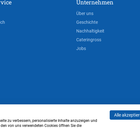
vice
Unternehmen
Über uns
ich
Geschichte
Nachhaltigkeit
Cateringross
Jobs
Alle akzeptie
AGB
Privacy Policy
Impressum
Cookie-Einstell
ite zu verbessern, personalisierte Inhalte anzuzeigen und
u den von uns verwendeten Cookies öffnen Sie die
Verwaltung