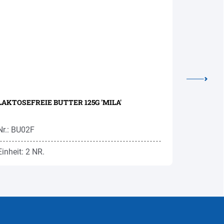
LAKTOSEFREIE BUTTER 125G 'MILA'
LATTELLA
Nr.: BU02F
Nr.: MI78
Einheit: 2 NR.
Einheit: 1