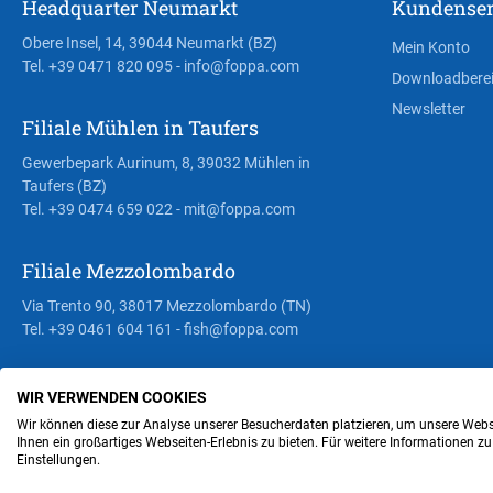
Headquarter Neumarkt
Kundenser
Obere Insel, 14, 39044 Neumarkt (BZ)
Mein Konto
Tel. +39 0471 820 095
- info@foppa.com
Downloadbere
Newsletter
Filiale Mühlen in Taufers
Gewerbepark Aurinum, 8, 39032 Mühlen in
Taufers (BZ)
Tel. +39 0474 659 022
- mit@foppa.com
Filiale Mezzolombardo
Via Trento 90, 38017 Mezzolombardo (TN)
Tel. +39 0461 604 161
- fish@foppa.com
WIR VERWENDEN COOKIES
Steuer- und MwSt.- Nr. IT00676670219
Wir können diese zur Analyse unserer Besucherdaten platzieren, um unsere Webse
Ihnen ein großartiges Webseiten-Erlebnis zu bieten. Für weitere Informationen z
Einstellungen.