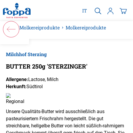
alt springen
IT
Molkereiprodukte
Molkereiprodukte
Bildergalerie überspringen
Milchhof Sterzing
BUTTER 250g 'STERZINGER'
Allergene:
Lactose
, Milch
Herkunft:
Südtirol
Unsere Qualitäts-Butter wird ausschließlich aus
pasteurisiertem Frischrahm hergestellt. Die gut
streichbare, hellgelbe Butter von leicht süßlich-rahmigem
Geschmack kommt überall gern frisch auf den Tisch. Sie