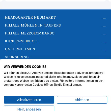
HEADQUARTER NEUMARKT
FILIALE MÜHLEN IN TAUFERS
FILIALE MEZZOLOMBARDO
KUNDENSERVICE
UNTERNEHMEN
SPONSORING
WIR VERWENDEN COOKIES
AGB
Privacy Policy
Impressum
Wir können diese zur Analyse unserer Besucherdaten platzieren, um unsere
Cookie-Einstellungen ändern
Verwaltung
Webseite zu verbessern, personalisierte Inhalte anzuzeigen und Ihnen ein
großartiges Webseiten-Erlebnis zu bieten. Für weitere Informationen zu den
von uns verwendeten Cookies öffnen Sie die Einstellungen.
Steuer- und MwSt.- Nr. IT00676670219
Alle akzeptieren
Ablehnen
Nein, anpassen