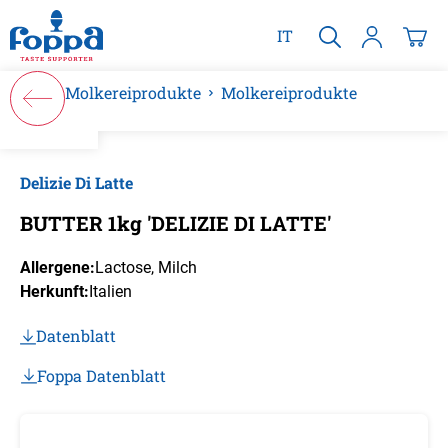
alt springen
IT
Molkereiprodukte
Molkereiprodukte
Bildergalerie überspringen
Delizie Di Latte
BUTTER 1kg 'DELIZIE DI LATTE'
Allergene:
Lactose
, Milch
Herkunft:
Italien
Datenblatt
Foppa Datenblatt