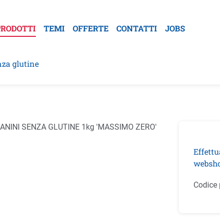
PRODOTTI
TEMI
OFFERTE
CONTATTI
JOBS
nza glutine
la galleria di immagini
Effettu
websho
Codice 