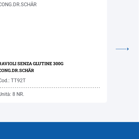
RAVIOLI SENZA GLUTINE 300G
GRISSINI
CONG.DR.SCHÄR
Cod.: TT92T
Cod.: TW
Unità: 8 NR.
Unità: 25