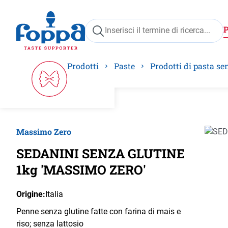
ricerca
Passa alla navigazione principale
Prodotti
Paste
Prodotti di pasta se
Massimo Zero
Salta 
SEDANINI SENZA GLUTINE
1kg 'MASSIMO ZERO'
Origine:
Italia
Penne senza glutine fatte con farina di mais e
riso; senza lattosio