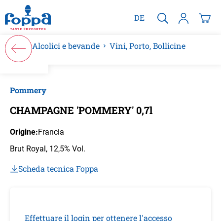
nuto principale
DE
Alcolici e bevande
Vini, Porto, Bollicine
Salta la galleria di immagini
Pommery
CHAMPAGNE 'POMMERY' 0,7l
Origine:
Francia
Brut Royal, 12,5% Vol.
Scheda tecnica Foppa
Effettuare il login per ottenere l'accesso