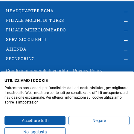
HEADQUARTER EGNA
FILIALE MOLINI DI TURES
FILIALE MEZZOLOMBARDO
SERVIZIO CLIENTI
AZIENDA
SPONSORING
Condizioni generali di vendita
Privacy Policy
UTILIZZIAMO I COOKIE
Impressum
Modifica impostazioni dei cookie
Potremmo posizionarli per l'analisi dei dati dei nostri visitatori, per migliorare
Amministrazione
il nostro sito Web, mostrare contenuti personalizzati e offrirti un'esperienza di
navigazione eccezionale. Per ulteriori informazioni sui cookie utilizziamo
aprire le impostazioni.
Part. IVA IT00676670219
Accettare tutti
Negare
No, aggiusta