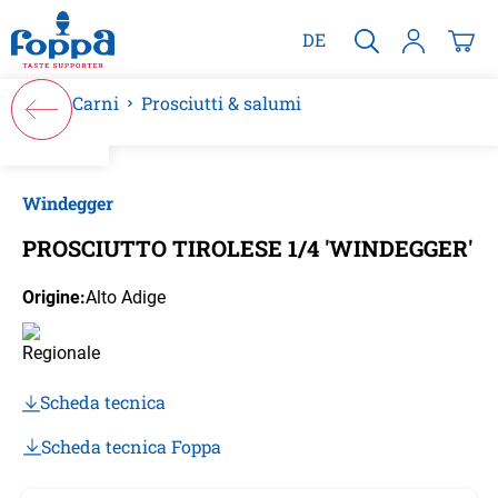
nuto principale
DE
Carni
Prosciutti & salumi
Salta la galleria di immagini
Windegger
PROSCIUTTO TIROLESE 1/4 'WINDEGGER'
Origine:
Alto Adige
Scheda tecnica
Scheda tecnica Foppa