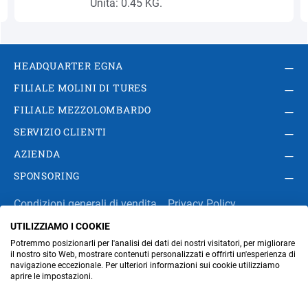
Unità: 0.45 KG.
HEADQUARTER EGNA
FILIALE MOLINI DI TURES
FILIALE MEZZOLOMBARDO
SERVIZIO CLIENTI
AZIENDA
SPONSORING
Condizioni generali di vendita
Privacy Policy
UTILIZZIAMO I COOKIE
Impressum
Modifica impostazioni dei cookie
Potremmo posizionarli per l'analisi dei dati dei nostri visitatori, per migliorare
Amministrazione
il nostro sito Web, mostrare contenuti personalizzati e offrirti un'esperienza di
navigazione eccezionale. Per ulteriori informazioni sui cookie utilizziamo
aprire le impostazioni.
Part. IVA IT00676670219