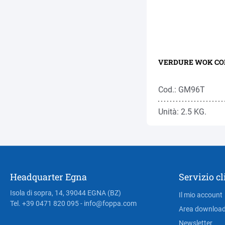
Cod.: GM96T
Unità: 2.5 KG.
Headquarter Egna
Servizio cl
Isola di sopra, 14, 39044 EGNA (BZ)
Il mio account
Tel. +39 0471 820 095
- info@foppa.com
Area downloa
Newsletter