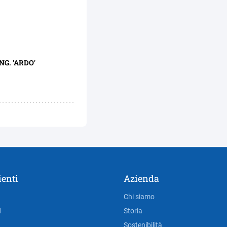
VERDURE WOK CONG. 'ARDO'
ienti
Azienda
Chi siamo
d
Storia
Sostenibilità