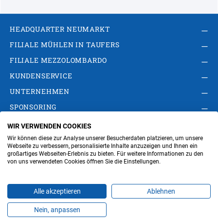
HEADQUARTER NEUMARKT
FILIALE MÜHLEN IN TAUFERS
FILIALE MEZZOLOMBARDO
KUNDENSERVICE
UNTERNEHMEN
SPONSORING
WIR VERWENDEN COOKIES
AGB
Privacy Policy
Impressum
Wir können diese zur Analyse unserer Besucherdaten platzieren, um unsere
Cookie-Einstellungen ändern
Verwaltung
Webseite zu verbessern, personalisierte Inhalte anzuzeigen und Ihnen ein
großartiges Webseiten-Erlebnis zu bieten. Für weitere Informationen zu den
von uns verwendeten Cookies öffnen Sie die Einstellungen.
Steuer- und MwSt.- Nr. IT00676670219
Alle akzeptieren
Ablehnen
Nein, anpassen
Produkte
Favoriten
Themen
Angebote
Kontakt
Jobs