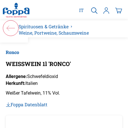
alt springen
IT
Spirituosen & Getränke
Weine, Portweine, Schaumweine
Bildergalerie überspringen
Ronco
WEISSWEIN 1l 'RONCO'
Allergene:
Schwefeldioxid
Herkunft:
Italien
Weißer Tafelwein, 11% Vol.
Foppa Datenblatt