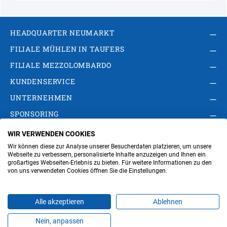
HEADQUARTER NEUMARKT
FILIALE MÜHLEN IN TAUFERS
FILIALE MEZZOLOMBARDO
KUNDENSERVICE
UNTERNEHMEN
SPONSORING
WIR VERWENDEN COOKIES
AGB
Privacy Policy
Impressum
Wir können diese zur Analyse unserer Besucherdaten platzieren, um unsere
Cookie-Einstellungen ändern
Verwaltung
Webseite zu verbessern, personalisierte Inhalte anzuzeigen und Ihnen ein
großartiges Webseiten-Erlebnis zu bieten. Für weitere Informationen zu den
von uns verwendeten Cookies öffnen Sie die Einstellungen.
Steuer- und MwSt.- Nr. IT00676670219
Alle akzeptieren
Ablehnen
Nein, anpassen