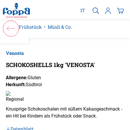
alt springen
IT
Frühstück
Müsli & Co.
Bildergalerie überspringen
Venosta
SCHOKOSHELLS 1kg 'VENOSTA'
Allergene:
Gluten
Herkunft:
Südtirol
Knusprige Schokoschalen mit süßem Kakaogeschmack -
ein Hit bei Kindern als Frühstück oder Snack.
Datenblatt