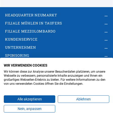
HEADQUARTER NEUMARKT
FILIALE MÜHLEN IN TAUFERS
FILIALE MEZZOLOMBARDO
KUNDENSERVICE
UNTERNEHMEN
SPONSORING
WIR VERWENDEN COOKIES
AGB
Privacy Policy
Impressum
Wir können diese zur Analyse unserer Besucherdaten platzieren, um unsere
Cookie-Einstellungen ändern
Verwaltung
Webseite zu verbessern, personalisierte Inhalte anzuzeigen und Ihnen ein
großartiges Webseiten-Erlebnis zu bieten. Für weitere Informationen zu den
von uns verwendeten Cookies öffnen Sie die Einstellungen.
Steuer- und MwSt.- Nr. IT00676670219
Alle akzeptieren
Ablehnen
Nein, anpassen
Produkte
Favoriten
Themen
Angebote
Kontakt
Jobs