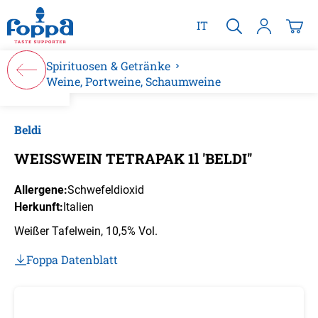
alt springen
IT
Spirituosen & Getränke
Weine, Portweine, Schaumweine
Bildergalerie überspringen
Beldi
WEISSWEIN TETRAPAK 1l 'BELDI''
Allergene:
Schwefeldioxid
Herkunft:
Italien
Weißer Tafelwein, 10,5% Vol.
Foppa Datenblatt