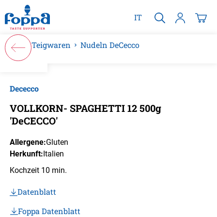
alt springen
IT
Teigwaren
Nudeln DeCecco
Bildergalerie überspringen
Dececco
VOLLKORN- SPAGHETTI 12 500g
'DeCECCO'
Allergene:
Gluten
Herkunft:
Italien
Kochzeit 10 min.
Datenblatt
Foppa Datenblatt