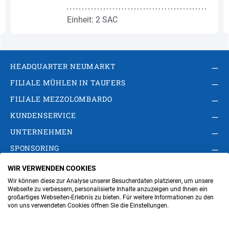
Einheit: 2 SAC
HEADQUARTER NEUMARKT
FILIALE MÜHLEN IN TAUFERS
FILIALE MEZZOLOMBARDO
KUNDENSERVICE
UNTERNEHMEN
SPONSORING
WIR VERWENDEN COOKIES
AGB
Privacy Policy
Impressum
Wir können diese zur Analyse unserer Besucherdaten platzieren, um unsere
Cookie-Einstellungen ändern
Verwaltung
Webseite zu verbessern, personalisierte Inhalte anzuzeigen und Ihnen ein
großartiges Webseiten-Erlebnis zu bieten. Für weitere Informationen zu den
von uns verwendeten Cookies öffnen Sie die Einstellungen.
Steuer- und MwSt.- Nr. IT00676670219