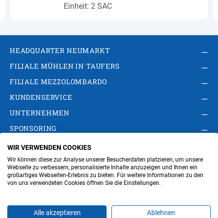
Einheit: 2 SAC
HEADQUARTER NEUMARKT
FILIALE MÜHLEN IN TAUFERS
FILIALE MEZZOLOMBARDO
KUNDENSERVICE
UNTERNEHMEN
SPONSORING
WIR VERWENDEN COOKIES
AGB
Privacy Policy
Impressum
Wir können diese zur Analyse unserer Besucherdaten platzieren, um unsere
Cookie-Einstellungen ändern
Verwaltung
Webseite zu verbessern, personalisierte Inhalte anzuzeigen und Ihnen ein
großartiges Webseiten-Erlebnis zu bieten. Für weitere Informationen zu den
von uns verwendeten Cookies öffnen Sie die Einstellungen.
Steuer- und MwSt.- Nr. IT00676670219
Alle akzeptieren
Ablehnen