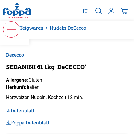
alt springen
IT
Teigwaren
Nudeln DeCecco
Bildergalerie überspringen
Dececco
SEDANINI 61 1kg 'DeCECCO'
Allergene:
Gluten
Herkunft:
Italien
Hartweizen-Nudeln, Kochzeit 12 min.
Datenblatt
Foppa Datenblatt