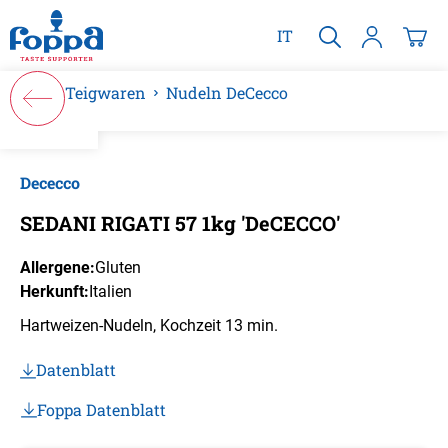
alt springen
IT
Teigwaren
Nudeln DeCecco
Bildergalerie überspringen
Dececco
SEDANI RIGATI 57 1kg 'DeCECCO'
Allergene:
Gluten
Herkunft:
Italien
Hartweizen-Nudeln, Kochzeit 13 min.
Datenblatt
Foppa Datenblatt