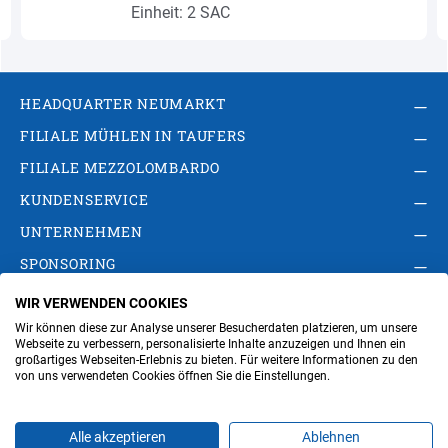
Einheit: 2 SAC
HEADQUARTER NEUMARKT
FILIALE MÜHLEN IN TAUFERS
FILIALE MEZZOLOMBARDO
KUNDENSERVICE
UNTERNEHMEN
SPONSORING
WIR VERWENDEN COOKIES
AGB
Privacy Policy
Impressum
Wir können diese zur Analyse unserer Besucherdaten platzieren, um unsere
Cookie-Einstellungen ändern
Verwaltung
Webseite zu verbessern, personalisierte Inhalte anzuzeigen und Ihnen ein
großartiges Webseiten-Erlebnis zu bieten. Für weitere Informationen zu den
von uns verwendeten Cookies öffnen Sie die Einstellungen.
Steuer- und MwSt.- Nr. IT00676670219
Alle akzeptieren
Ablehnen