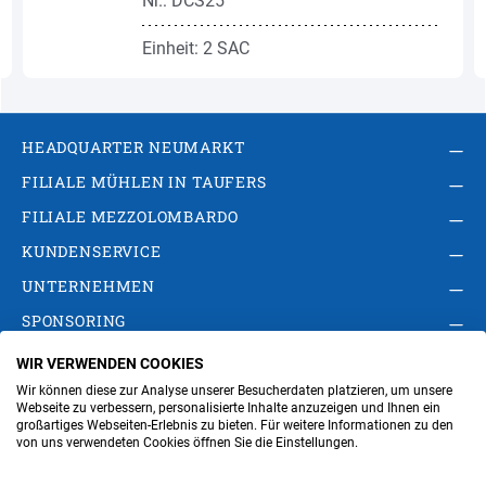
Nr.: DCS25
Einheit: 2 SAC
HEADQUARTER NEUMARKT
FILIALE MÜHLEN IN TAUFERS
FILIALE MEZZOLOMBARDO
KUNDENSERVICE
UNTERNEHMEN
SPONSORING
WIR VERWENDEN COOKIES
AGB
Privacy Policy
Impressum
Wir können diese zur Analyse unserer Besucherdaten platzieren, um unsere
Cookie-Einstellungen ändern
Verwaltung
Webseite zu verbessern, personalisierte Inhalte anzuzeigen und Ihnen ein
großartiges Webseiten-Erlebnis zu bieten. Für weitere Informationen zu den
von uns verwendeten Cookies öffnen Sie die Einstellungen.
Steuer- und MwSt.- Nr. IT00676670219