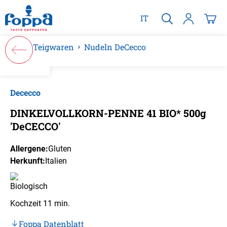
alt springen
IT
Teigwaren
Nudeln DeCecco
Bildergalerie überspringen
Dececco
DINKELVOLLKORN-PENNE 41 BIO* 500g
'DeCECCO'
Allergene:
Gluten
Herkunft:
Italien
Kochzeit 11 min.
Foppa Datenblatt