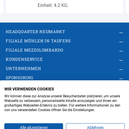
Einheit: 4.2 KG.
HEADQUARTER NEUMARKT
FILIALE MÜHLEN IN TAUFERS
FILIALE MEZZOLOMBARDO
KUNDENSERVICE
UNTERNEHMEN
SPONSORING
WIR VERWENDEN COOKIES
AGB
Privacy Policy
Impressum
Wir können diese zur Analyse unserer Besucherdaten platzieren, um unsere
Cookie-Einstellungen ändern
Verwaltung
Webseite zu verbessern, personalisierte Inhalte anzuzeigen und Ihnen ein
großartiges Webseiten-Erlebnis zu bieten. Für weitere Informationen zu den
von uns verwendeten Cookies öffnen Sie die Einstellungen.
Steuer- und MwSt.- Nr. IT00676670219
Alle akzeptieren
Ablehnen