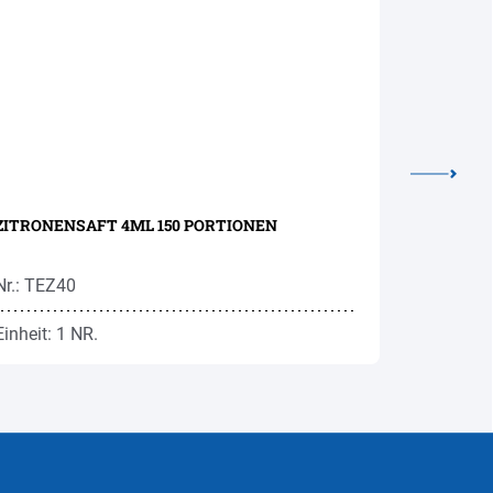
ZITRONENSAFT 4ML 150 PORTIONEN
KALTE IN
Nr.: TEZ40
Nr.: TEF0
Einheit: 1 NR.
Einheit: 1