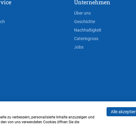
vice
Unternehmen
Über uns
ich
Geschichte
Nachhaltigkeit
Cateringross
Jobs
Alle akzeptie
AGB
Privacy Policy
Impressum
Cookie-Einstell
ite zu verbessern, personalisierte Inhalte anzuzeigen und
u den von uns verwendeten Cookies öffnen Sie die
Verwaltung