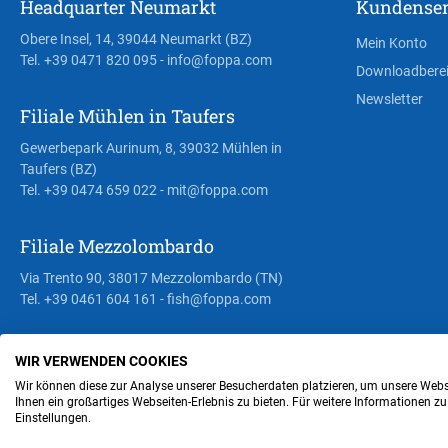
Headquarter Neumarkt
Kundenser
Obere Insel, 14, 39044 Neumarkt (BZ)
Mein Konto
Tel. +39 0471 820 095
- info@foppa.com
Downloadbere
Newsletter
Filiale Mühlen in Taufers
Gewerbepark Aurinum, 8, 39032 Mühlen in
Taufers (BZ)
Tel. +39 0474 659 022
- mit@foppa.com
Filiale Mezzolombardo
Via Trento 90, 38017 Mezzolombardo (TN)
Tel. +39 0461 604 161
- fish@foppa.com
WIR VERWENDEN COOKIES
Steuer- und MwSt.- Nr. IT00676670219
Wir können diese zur Analyse unserer Besucherdaten platzieren, um unsere Webse
Ihnen ein großartiges Webseiten-Erlebnis zu bieten. Für weitere Informationen z
Einstellungen.