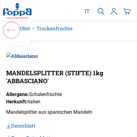
alt springen
IT
Obst
Trockenfrüchte
Bildergalerie überspringen
MANDELSPLITTER (STIFTE) 1kg
'ABBASCIANO'
Allergene:
Schalenfrüchte
Herkunft:
Italien
Mandelsplitter aus spanischen Mandeln
Datenblatt