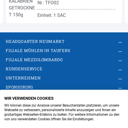
Nr.: TFO02
Einheit: 1 SAC
HEADQUARTER NEUMARKT
FILIALE MÜHLEN IN TAUFERS
FILIALE MEZZOLOMBARDO
KUNDENSERVICE
UNTERNEHMEN
SPONSORING
WIR VERWENDEN COOKIES
AGB
Privacy Policy
Impressum
Wir können diese zur Analyse unserer Besucherdaten platzieren, um unsere
Cookie-Einstellungen ändern
Verwaltung
Webseite zu verbessern, personalisierte Inhalte anzuzeigen und Ihnen ein
großartiges Webseiten-Erlebnis zu bieten. Für weitere Informationen zu den
von uns verwendeten Cookies öffnen Sie die Einstellungen.
Steuer- und MwSt.- Nr. IT00676670219