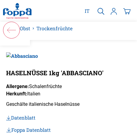
alt springen
IT
Obst
Trockenfrüchte
Bildergalerie überspringen
HASELNÜSSE 1kg 'ABBASCIANO'
Allergene:
Schalenfrüchte
Herkunft:
Italien
Geschälte italienische Haselnüsse
Datenblatt
Foppa Datenblatt