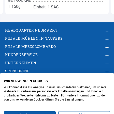
Einheit: 1 SAC
HEADQUARTER NEUMARKT
FILIALE MÜHLEN IN TAUFERS
FILIALE MEZZOLOMBARDO
KUNDENSERVICE
UNTERNEHMEN
SPONSORING
WIR VERWENDEN COOKIES
AGB
Privacy Policy
Impressum
Wir können diese zur Analyse unserer Besucherdaten platzieren, um unsere
Cookie-Einstellungen ändern
Verwaltung
Webseite zu verbessern, personalisierte Inhalte anzuzeigen und Ihnen ein
großartiges Webseiten-Erlebnis zu bieten. Für weitere Informationen zu den
von uns verwendeten Cookies öffnen Sie die Einstellungen.
Steuer- und MwSt.- Nr. IT00676670219