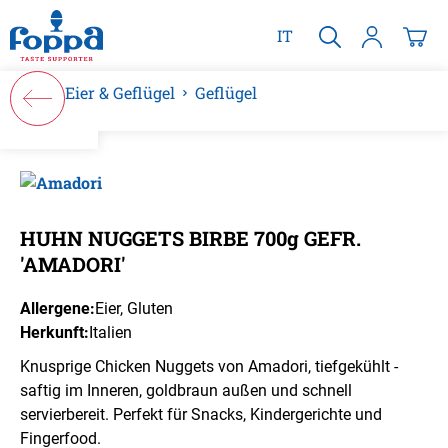
alt springen
IT
Eier & Geflügel
Geflügel
Bildergalerie überspringen
HUHN NUGGETS BIRBE 700g GEFR.
'AMADORI'
Allergene:
Eier
, Gluten
Herkunft:
Italien
Knusprige Chicken Nuggets von Amadori, tiefgekühlt -
saftig im Inneren, goldbraun außen und schnell
servierbereit. Perfekt für Snacks, Kindergerichte und
Fingerfood.