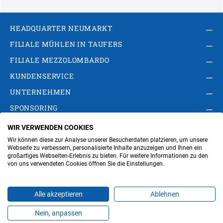
HEADQUARTER NEUMARKT
FILIALE MÜHLEN IN TAUFERS
FILIALE MEZZOLOMBARDO
KUNDENSERVICE
UNTERNEHMEN
SPONSORING
WIR VERWENDEN COOKIES
AGB
Privacy Policy
Impressum
Wir können diese zur Analyse unserer Besucherdaten platzieren, um unsere
Cookie-Einstellungen ändern
Verwaltung
Webseite zu verbessern, personalisierte Inhalte anzuzeigen und Ihnen ein
großartiges Webseiten-Erlebnis zu bieten. Für weitere Informationen zu den
von uns verwendeten Cookies öffnen Sie die Einstellungen.
Steuer- und MwSt.- Nr. IT00676670219
Alle akzeptieren
Ablehnen
Nein, anpassen
Produkte
Favoriten
Themen
Angebote
Kontakt
Jobs