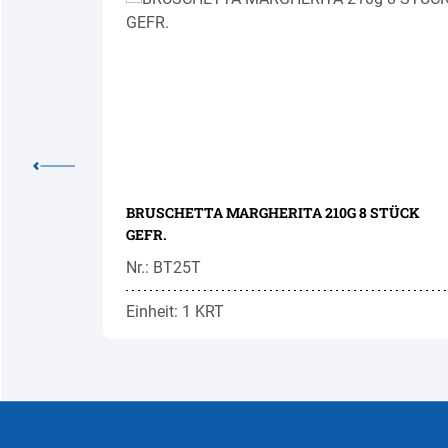
0G 100 STÜCK GEFR.
BRUSCHETTA MARGHERITA 210G 8 STÜCK
GEFR.
Nr.: BT25T
Einheit: 1 KRT