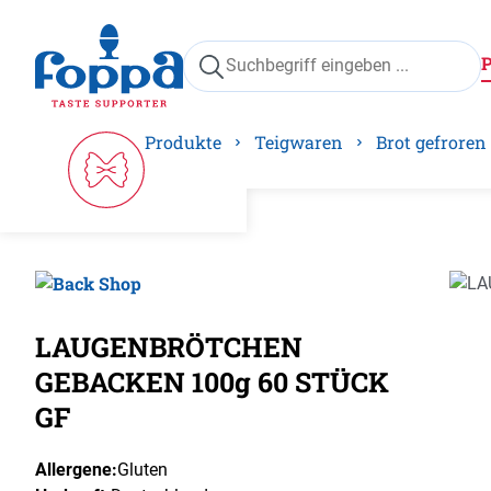
springen
Zur Hauptnavigation springen
Produkte
Teigwaren
Brot gefroren
Bilder
LAUGENBRÖTCHEN
GEBACKEN 100g 60 STÜCK
GF
Allergene:
Gluten