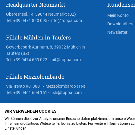
Headquarter Neumarkt
Kundenser
Obere Insel, 14, 39044 Neumarkt (BZ)
Mein Konto
Tel. +39 0471 820 095
- info@foppa.com
Downloadbere
Newsletter
Filiale Mühlen in Taufers
Gewerbepark Aurinum, 8, 39032 Mühlen in
Taufers (BZ)
Tel. +39 0474 659 022
- mit@foppa.com
Filiale Mezzolombardo
Via Trento 90, 38017 Mezzolombardo (TN)
Tel. +39 0461 604 161
- fish@foppa.com
WIR VERWENDEN COOKIES
Steuer- und MwSt.- Nr. IT00676670219
Wir können diese zur Analyse unserer Besucherdaten platzieren, um unsere Webse
Ihnen ein großartiges Webseiten-Erlebnis zu bieten. Für weitere Informationen z
Einstellungen.