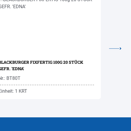
BLACKBURGER FIXFERTIG 100G 20 STÜCK
TRAMEZZI
GEFR. 'EDNA'
GEFR.
Nr.: BT80T
Nr.: BT13
Einheit: 1 KRT
Einheit: 1