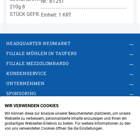
Nr.: BT25T
Einheit: 1 KRT
HEADQUARTER NEUMARKT
FILIALE MÜHLEN IN TAUFERS
FILIALE MEZZOLOMBARDO
KUNDENSERVICE
UNTERNEHMEN
SPONSORING
WIR VERWENDEN COOKIES
AGB
Privacy Policy
Impressum
Wir können diese zur Analyse unserer Besucherdaten platzieren, um unsere
Cookie-Einstellungen ändern
Verwaltung
Webseite zu verbessern, personalisierte Inhalte anzuzeigen und Ihnen ein
großartiges Webseiten-Erlebnis zu bieten. Für weitere Informationen zu den
von uns verwendeten Cookies öffnen Sie die Einstellungen.
Steuer- und MwSt.- Nr. IT00676670219