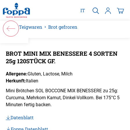
alt springen
IT
Teigwaren
Brot gefroren
Bildergalerie überspringen
BROT MINI MIX BENESSERE 4 SORTEN
25g 120STÜCK GF.
Allergene:
Gluten
, Lactose
, Milch
Herkunft:
Italien
Mini Brötchen SOL BOCCONE MIX BENESSERE zu 25g:
Curcuma, Mehrkorn Kamut, Dinkel-Vollkorn. Bei 175°C 5
Minuten fertig backen.
Datenblatt
Foppa Datenblatt