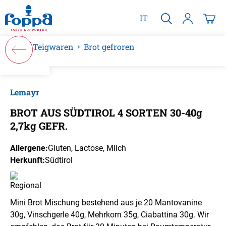
alt springen
IT
Teigwaren
Brot gefroren
Bildergalerie überspringen
Lemayr
BROT AUS SÜDTIROL 4 SORTEN 30-40g
2,7kg GEFR.
Allergene:
Gluten
, Lactose
, Milch
Herkunft:
Südtirol
Mini Brot Mischung bestehend aus je 20 Mantovanine
30g, Vinschgerle 40g, Mehrkorn 35g, Ciabattina 30g. Wir