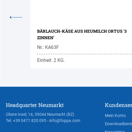
LDAUF'
BÄRLAUCH-KÄSE AUS HEUMILCH ORTUS '3
ZINNEN'
Nr.: KA63F
Einheit: 2 KG.
Headquarter Neumarkt
Kundenser
Obere Insel, 14, 39044 Neumarkt (BZ)
Mein Konto
Tel. +39 0471 820 095
- info@foppa.com
Downloadbere