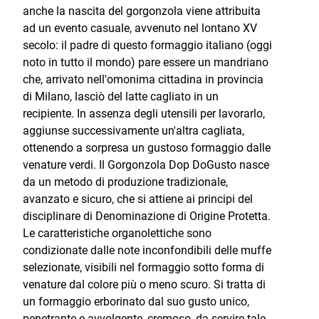
anche la nascita del gorgonzola viene attribuita
ad un evento casuale, avvenuto nel lontano XV
secolo: il padre di questo formaggio italiano (oggi
noto in tutto il mondo) pare essere un mandriano
che, arrivato nell'omonima cittadina in provincia
di Milano, lasciò del latte cagliato in un
recipiente. In assenza degli utensili per lavorarlo,
aggiunse successivamente un'altra cagliata,
ottenendo a sorpresa un gustoso formaggio dalle
venature verdi. Il Gorgonzola Dop DoGusto nasce
da un metodo di produzione tradizionale,
avanzato e sicuro, che si attiene ai principi del
disciplinare di Denominazione di Origine Protetta.
Le caratteristiche organolettiche sono
condizionate dalle note inconfondibili delle muffe
selezionate, visibili nel formaggio sotto forma di
venature dal colore più o meno scuro. Si tratta di
un formaggio erborinato dal suo gusto unico,
penetrante e avvolgente, cremoso, da servire tale