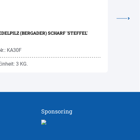
EDELPILZ (BERGADER) SCHARF 'STEFFEL'
ASCHBACH
Nr.: KA30F
Nr.: KA27
Einheit: 3 KG.
Einheit: 7
Sponsoring