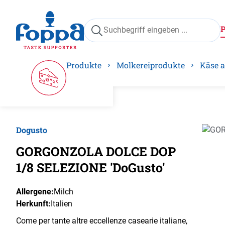
springen
Zur Hauptnavigation springen
Produkte
Molkereiprodukte
Käse a
Dogusto
Bilder
GORGONZOLA DOLCE DOP
1/8 SELEZIONE 'DoGusto'
Allergene:
Milch
Herkunft:
Italien
Come per tante altre eccellenze casearie italiane,