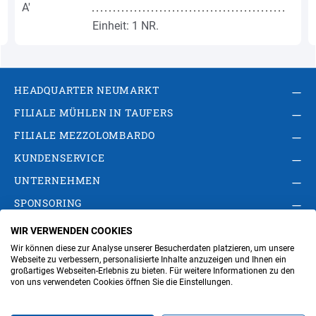
Einheit: 1 NR.
HEADQUARTER NEUMARKT
FILIALE MÜHLEN IN TAUFERS
FILIALE MEZZOLOMBARDO
KUNDENSERVICE
UNTERNEHMEN
SPONSORING
WIR VERWENDEN COOKIES
AGB
Privacy Policy
Impressum
Wir können diese zur Analyse unserer Besucherdaten platzieren, um unsere
Cookie-Einstellungen ändern
Verwaltung
Webseite zu verbessern, personalisierte Inhalte anzuzeigen und Ihnen ein
großartiges Webseiten-Erlebnis zu bieten. Für weitere Informationen zu den
von uns verwendeten Cookies öffnen Sie die Einstellungen.
Steuer- und MwSt.- Nr. IT00676670219