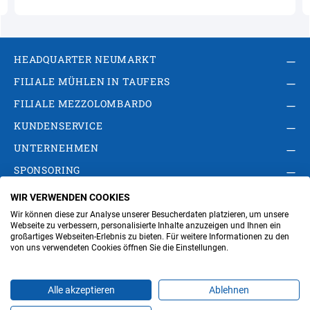
HEADQUARTER NEUMARKT
FILIALE MÜHLEN IN TAUFERS
FILIALE MEZZOLOMBARDO
KUNDENSERVICE
UNTERNEHMEN
SPONSORING
WIR VERWENDEN COOKIES
AGB
Privacy Policy
Impressum
Wir können diese zur Analyse unserer Besucherdaten platzieren, um unsere
Cookie-Einstellungen ändern
Verwaltung
Webseite zu verbessern, personalisierte Inhalte anzuzeigen und Ihnen ein
großartiges Webseiten-Erlebnis zu bieten. Für weitere Informationen zu den
von uns verwendeten Cookies öffnen Sie die Einstellungen.
Steuer- und MwSt.- Nr. IT00676670219
Alle akzeptieren
Ablehnen