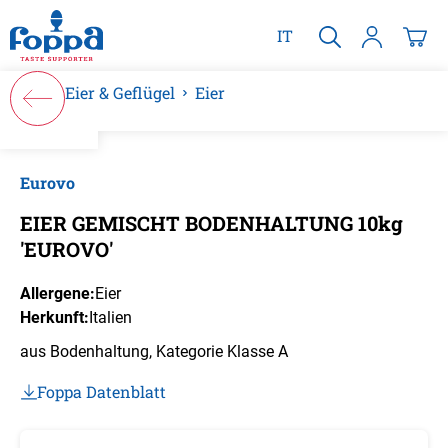
alt springen
IT
Eier & Geflügel
Eier
Bildergalerie überspringen
Eurovo
EIER GEMISCHT BODENHALTUNG 10kg
'EUROVO'
Allergene:
Eier
Herkunft:
Italien
aus Bodenhaltung, Kategorie Klasse A
Foppa Datenblatt