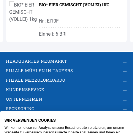
BIO* EIER GEMISCHT (VOLLEI) 1KG
Nr.: EI10F
Einheit: 6 BRI
HEADQUARTER NEUMARKT
FILIALE MÜHLEN IN TAUFERS
FILIALE MEZZOLOMBARDO
KUNDENSERVICE
UNTERNEHMEN
SPONSORING
WIR VERWENDEN COOKIES
AGB
Privacy Policy
Impressum
Wir können diese zur Analyse unserer Besucherdaten platzieren, um unsere
Cookie-Einstellungen ändern
Verwaltung
Webseite zu verbessern, personalisierte Inhalte anzuzeigen und Ihnen ein