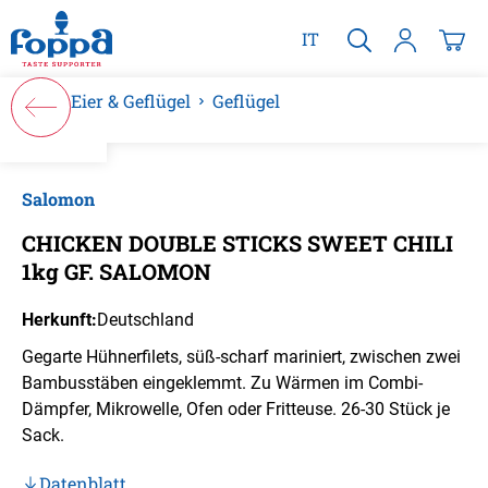
alt springen
IT
Eier & Geflügel
Geflügel
Bildergalerie überspringen
Salomon
CHICKEN DOUBLE STICKS SWEET CHILI
1kg GF. SALOMON
Herkunft:
Deutschland
Gegarte Hühnerfilets, süß-scharf mariniert, zwischen zwei
Bambusstäben eingeklemmt. Zu Wärmen im Combi-
Dämpfer, Mikrowelle, Ofen oder Fritteuse. 26-30 Stück je
Sack.
Datenblatt