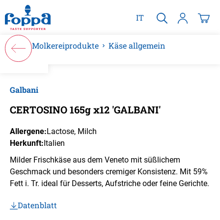
alt springen
IT
Molkereiprodukte
Käse allgemein
Bildergalerie überspringen
Galbani
CERTOSINO 165g x12 'GALBANI'
Allergene:
Lactose
, Milch
Herkunft:
Italien
Milder Frischkäse aus dem Veneto mit süßlichem
Geschmack und besonders cremiger Konsistenz. Mit 59%
Fett i. Tr. ideal für Desserts, Aufstriche oder feine Gerichte.
Datenblatt