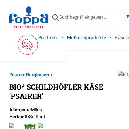
springen
Zur Hauptnavigation springen
Produkte
Molkereiprodukte
Käse a
Psairer Bergkäserei
Bilder
BIO* SCHILDHÖFLER KÄSE
'PSAIRER'
Allergene:
Milch
Herkunft:
Südtirol