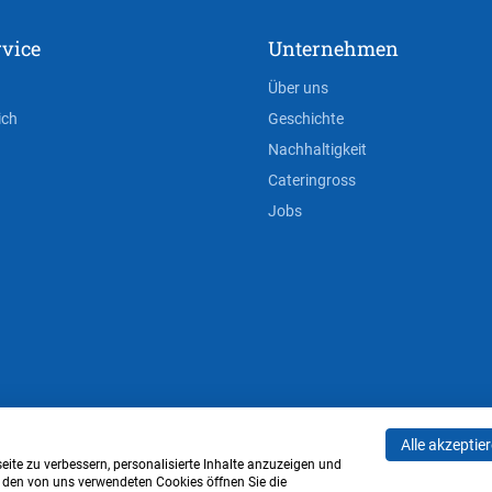
vice
Unternehmen
Über uns
ich
Geschichte
Nachhaltigkeit
Cateringross
Jobs
Alle akzeptie
AGB
Privacy Policy
Impressum
Cookie-Einstell
ite zu verbessern, personalisierte Inhalte anzuzeigen und
u den von uns verwendeten Cookies öffnen Sie die