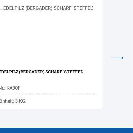
EDELPILZ (BERGADER) SCHARF 'STEFFEL'
ASCHBACH
Nr.: KA30F
Nr.: KA27
Einheit: 3 KG.
Einheit: 7