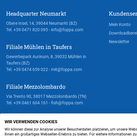
Headquarter Neumarkt
Kundenser
Obere Insel, 14, 39044 Neumarkt (BZ)
Mein Konto
Tel. +39 0471 820 095
- info@foppa.com
Downloadbere
Newsletter
Filiale Mühlen in Taufers
Gewerbepark Aurinum, 8, 39032 Mühlen in
Taufers (BZ)
Tel. +39 0474 659 022
- mit@foppa.com
Filiale Mezzolombardo
Via Trento 90, 38017 Mezzolombardo (TN)
Tel. +39 0461 604 161
- fish@foppa.com
WIR VERWENDEN COOKIES
Steuer- und MwSt.- Nr. IT00676670219
Wir können diese zur Analyse unserer Besucherdaten platzieren, um unsere Webse
Ihnen ein großartiges Webseiten-Erlebnis zu bieten. Für weitere Informationen z