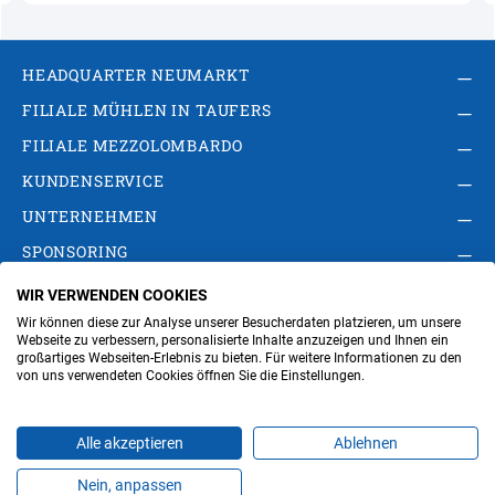
HEADQUARTER NEUMARKT
FILIALE MÜHLEN IN TAUFERS
FILIALE MEZZOLOMBARDO
KUNDENSERVICE
UNTERNEHMEN
SPONSORING
WIR VERWENDEN COOKIES
AGB
Privacy Policy
Impressum
Wir können diese zur Analyse unserer Besucherdaten platzieren, um unsere
Cookie-Einstellungen ändern
Verwaltung
Webseite zu verbessern, personalisierte Inhalte anzuzeigen und Ihnen ein
großartiges Webseiten-Erlebnis zu bieten. Für weitere Informationen zu den
von uns verwendeten Cookies öffnen Sie die Einstellungen.
Steuer- und MwSt.- Nr. IT00676670219
Alle akzeptieren
Ablehnen
Nein, anpassen