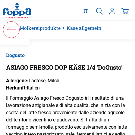
alt springen
IT
Molkereiprodukte
Käse allgemein
Bildergalerie überspringen
Dogusto
ASIAGO FRESCO DOP KÄSE 1/4 'DoGusto'
Allergene:
Lactose
, Milch
Herkunft:
Italien
Il Formaggio Asiago Fresco Dogusto è il risultato di una
lavorazione artigianale e di alta qualità, che inizia con la
scelta del latte fresco proveniente dalle aziende agricole
del territorio vicentino e padovano. Si tratta di un
formaggio semi-molle, prodotto esclusivamente con latte
vaccino intero pastorizzato, sale, fermenti lattici e caglio,