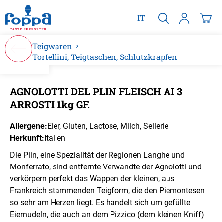
alt springen
IT
Teigwaren
Tortellini, Teigtaschen, Schlutzkrapfen
Bildergalerie überspringen
AGNOLOTTI DEL PLIN FLEISCH AI 3
ARROSTI 1kg GF.
Allergene:
Eier
, Gluten
, Lactose
, Milch
, Sellerie
Herkunft:
Italien
Die Plin, eine Spezialität der Regionen Langhe und
Monferrato, sind entfernte Verwandte der Agnolotti und
verkörpern perfekt das Wappen der kleinen, aus
Frankreich stammenden Teigform, die den Piemontesen
so sehr am Herzen liegt. Es handelt sich um gefüllte
Eiernudeln, die auch an dem Pizzico (dem kleinen Kniff)