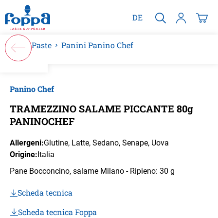
nuto principale
DE
Paste
Panini Panino Chef
Salta la galleria di immagini
Panino Chef
TRAMEZZINO SALAME PICCANTE 80g
PANINOCHEF
Allergeni:
Glutine
, Latte
, Sedano
, Senape
, Uova
Origine:
Italia
Pane Bocconcino, salame Milano - Ripieno: 30 g
Scheda tecnica
Scheda tecnica Foppa