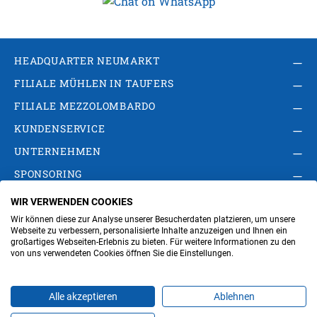
HEADQUARTER NEUMARKT
FILIALE MÜHLEN IN TAUFERS
FILIALE MEZZOLOMBARDO
KUNDENSERVICE
UNTERNEHMEN
SPONSORING
WIR VERWENDEN COOKIES
AGB
Privacy Policy
Impressum
Wir können diese zur Analyse unserer Besucherdaten platzieren, um unsere
Cookie-Einstellungen ändern
Verwaltung
Webseite zu verbessern, personalisierte Inhalte anzuzeigen und Ihnen ein
großartiges Webseiten-Erlebnis zu bieten. Für weitere Informationen zu den
von uns verwendeten Cookies öffnen Sie die Einstellungen.
Steuer- und MwSt.- Nr. IT00676670219
Alle akzeptieren
Ablehnen